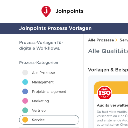
Joinpoints
Joinpoints
Prozess Vorlagen
Alle Prozesse
Ser
Prozess-Vorlagen für
digitale Workflows.
Alle Qualit
Prozess-Kategorien
Vorlagen & Beisp
Alle Prozesse
Management
Projektmanagement
Marketing
Audits verwalte
Vertrieb
Du hast viele Audit
verschaffe dir eine 
Service
und anstehende Audi
automatischen Check