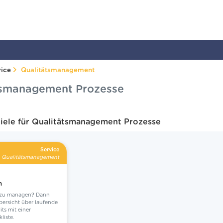
vice
Qualitätsmanagement
ätsmanagement Prozesse
iele für Qualitätsmanagement Prozesse
Service
Qualitätsmanagement
n
s zu managen? Dann
Übersicht über laufende
ts mit einer
liste.