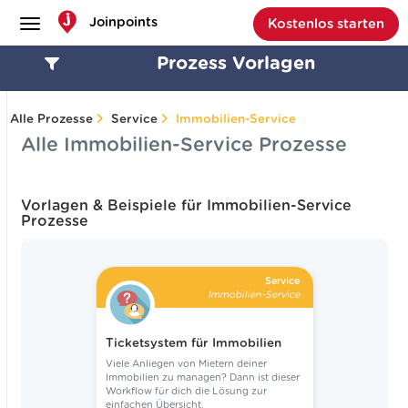
Joinpoints
Kostenlos starten
Prozess Vorlagen
Alle Prozesse
Service
Immobilien-Service
Alle Immobilien-Service Prozesse
Alle Prozesse
Vorlagen & Beispiele für Immobilien-Service
Prozesse
Management
Projektmanagement
Service
Marketing
Immobilien-Service
Vertrieb
Ticketsystem für Immobilien
Service
Viele Anliegen von Mietern deiner
Immobilien zu managen? Dann ist dieser
Workflow für dich die Lösung zur
einfachen Übersicht.