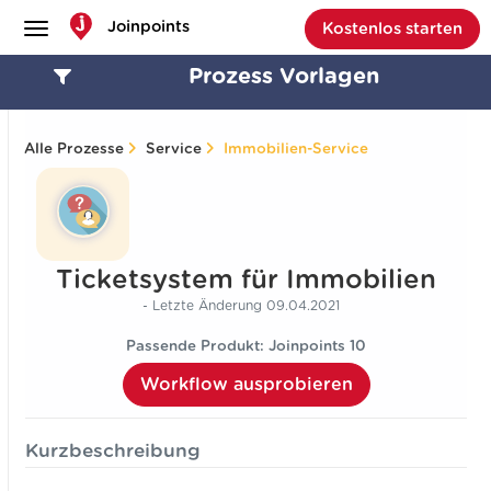
Joinpoints
Kostenlos starten
Prozess Vorlagen
Alle Prozesse
Service
Immobilien-Service
Alle Prozesse
Ticketsystem für Immobilien
Management
- Letzte Änderung 09.04.2021
Projektmanagement
Passende Produkt: Joinpoints 10
Marketing
Vertrieb
Workflow ausprobieren
Service
Kurzbeschreibung