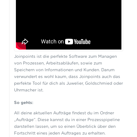
Fortgeschritten
Experte
Joinpoints ist die perfekte Software zum Managen
von Prozessen, Arbeitsabläufen, sowie zum
Speichern von Informationen und Kunden. Darum
verwundert es wohl kaum, dass Joinpoints auch das
perfekte Tool für dich als Juwelier, Goldschmied oder
Uhrmacher ist.
So gehts:
All deine aktuellen Aufträge findest du im Ordner
„Aufträge“. Diese kannst du in einer Prozesspipeline
darstellen lassen, um so einen Überblick über den
Fortschritt eines jeden Auftrages zu erhalten.