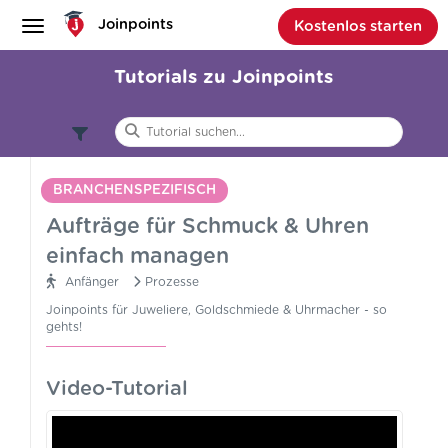
Joinpoints
Kostenlos starten
Tutorials zu Joinpoints
Aufträge
für
Schmuck
BRANCHENSPEZIFISCH
Aufträge für Schmuck & Uhren
null
&
einfach managen
Anwendung
Anfänger
Prozesse
Baukasten
Uhren
Joinpoints für Juweliere, Goldschmiede & Uhrmacher - so
Branchenspezifisch
gehts!
einfach
Tipps & Tricks
Video-Tutorial
managen
Anfänger