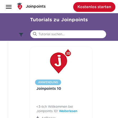
Joinpoints
Kostenlos starten
Tutorials zu Joinpoints
null
Anwendung
Baukasten
ANWENDUNG
Branchenspezifisch
Joinpoints 10
Tipps & Tricks
<3-lich Willkommen bei
Joinpoints 10!
Weiterlesen
Anfänger