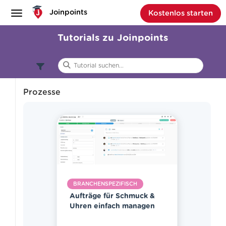
Joinpoints
Kostenlos starten
Tutorials zu Joinpoints
Prozesse
null
Anwendung
Baukasten
Branchenspezifisch
Tipps & Tricks
BRANCHENSPEZIFISCH
Aufträge für Schmuck &
Uhren einfach managen
Anfänger